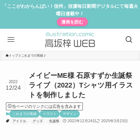
「ここがわからんばい！信州」信濃毎日新聞デジタルにて毎週火
曜日連載中！
漫画を読む
トップ
これまでの実績
メイビーME様 石原すずか生誕祭
2022
ライブ（2022）Tシャツ用イラス
12/24
トを制作しました
当ページのリンクには広告を含みます
これまでの実績
イラスト
デザイン
2022年12月24日
2025年3月23日
アイドル
グッズ
生誕祭